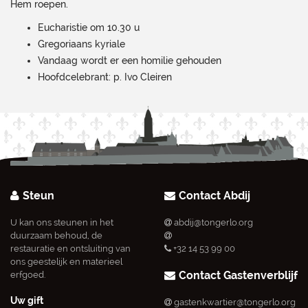
Hem roepen.
Eucharistie om 10.30 u
Gregoriaans kyriale
Vandaag wordt er een homilie gehouden
Hoofdcelebrant: p. Ivo Cleiren
Steun
Contact Abdij
U kan ons steunen in het
abdij@tongerlo.org
duurzaam behoud, de
restauratie en ontsluiting van
+32 14 53 99 00
ons geestelijk en materieel
Contact Gastenverblijf
erfgoed.
Uw gift
gastenkwartier@tongerlo.org