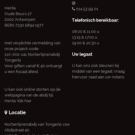
Herita
014 53 99 01
Oude Beurs 27
2000 Antwerpen
Telefonisch bereikbaar:
BE80 7330 5894 1977
08.00 & 11.00 u
13.15 & 17.00 u
met verplichte vermelding van
19.00 & 20.30 u
onze project-code:
Uw legaat
110-002-141 Norbertijnenabdij
Tongerlo
U kan ons ook steunen bij
Voor giften vanaf € 40 ontvangt
middel van een legaat. Vraag
u een fiscaal attest.
hiervoor raad aan uw notaris
U kan ook online storten op de
webpagina van de abdij bij
Herita:
klik hier
Locatie
Norbertijnenabdij van Tongerlo vzw
Abdijstraat 40