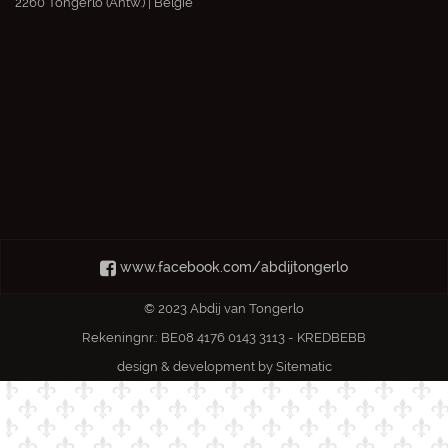
2260 Tongerlo (Antw.) | België
www.facebook.com/abdijtongerlo
© 2023 Abdij van Tongerlo
Rekeningnr.: BE08 4176 0143 3113 - KREDBEBB
design & development by
Sitematic