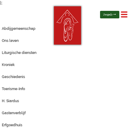
);
Toggl
Jongerlo
navig
Abdijgemeenschap
Ons leven
Liturgische diensten
Kroniek
Geschiedenis
Toerisme-Info
H. Siardus
Gastenverblijf
Erfgoedhuis