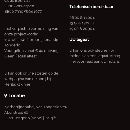
Oude Beurs 27
2000 Antwerpen
Telefonisch bereikbaar:
BE80 7330 5894 1977
08.00 & 11.00 u
13.15 & 17.00 u
met verplichte vermelding van
19.00 & 20.30 u
onze project-code:
Uw legaat
110-002-141 Norbertijnenabdij
Tongerlo
U kan ons ook steunen bij
Voor giften vanaf € 40 ontvangt
middel van een legaat. Vraag
u een fiscaal attest.
hiervoor raad aan uw notaris
U kan ook online storten op de
webpagina van de abdij bij
Herita:
klik hier
Locatie
Norbertijnenabdij van Tongerlo vzw
Abdijstraat 40
2260 Tongerlo (Antw.) | België