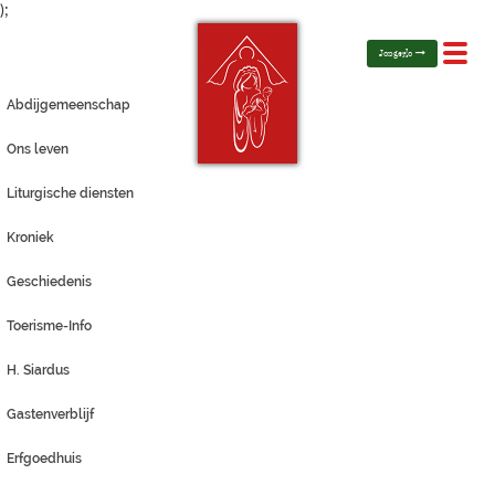
);
Toggl
Jongerlo
navig
Abdijgemeenschap
Ons leven
Liturgische diensten
Kroniek
Geschiedenis
Toerisme-Info
H. Siardus
Gastenverblijf
Erfgoedhuis