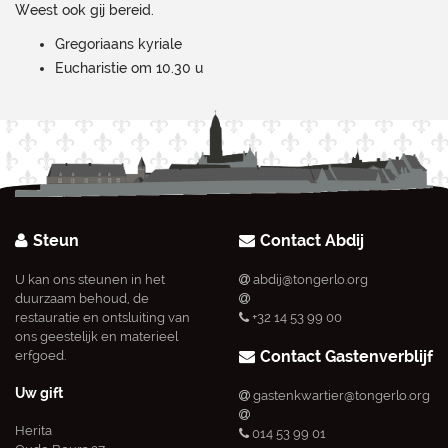
Weest ook gij bereid.
Gregoriaans kyriale
Eucharistie om 10.30 u
Steun
Contact Abdij
U kan ons steunen in het
abdij@tongerlo.org
duurzaam behoud, de
restauratie en ontsluiting van
+32 14 53 99 00
ons geestelijk en materieel
Contact Gastenverblijf
erfgoed.
Uw gift
gastenkwartier@tongerlo.org
Herita
014 53 99 01