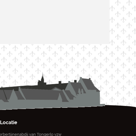
Locatie
rbertijnenabdij van Tongerlo vzw