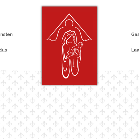
ensten
Gas
rdus
Laa