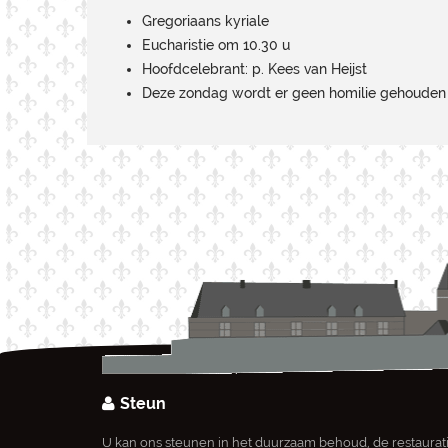
Gregoriaans kyriale
Eucharistie om 10.30 u
Hoofdcelebrant: p. Kees van Heijst
Deze zondag wordt er geen homilie gehouden
Steun
U kan ons steunen in het duurzaam behoud, de restaurat