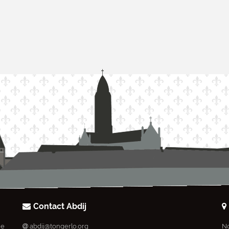
Contact Abdij
ie
abdij@tongerlo.org
No