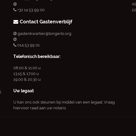
Ab
+32 14 53 99 00
22
Contact Gastenverblijf
gastenkwartier@tongerlo.org
014 53 99 01
Telefonisch bereikbaar:
08.00 & 11.00 u
13.15 & 17.00 u
19.00 & 20.30 u
Uw legaat
j
U kan ons ook steunen bij middel van een legaat. Vraag
hiervoor raad aan uw notaris