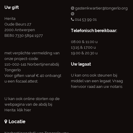
Uw gift
gastenkwartier@tongerlo.org
Herita
014 53 99 01
Oude Beurs 27
2000 Antwerpen
Telefonisch bereikbaar:
BE80 7330 5894 1977
08.00 & 11.00 u
13.15 & 17.00 u
met verplichte vermelding van
19.00 & 20.30 u
onze project-code:
Uw legaat
110-002-141 Norbertijnenabdij
Tongerlo
U kan ons ook steunen bij
Voor giften vanaf € 40 ontvangt
middel van een legaat. Vraag
u een fiscaal attest.
hiervoor raad aan uw notaris
U kan ook online storten op de
webpagina van de abdij bij
Herita:
klik hier
Locatie