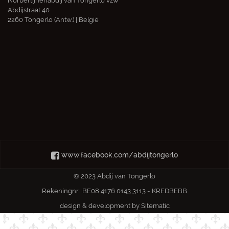
Norbertijnenabdij van Tongerlo vzw
Abdijstraat 40
2260 Tongerlo (Antw.) | België
www.facebook.com/abdijtongerlo
© 2023 Abdij van Tongerlo
Rekeningnr.: BE08 4176 0143 3113 - KREDBEBB
design & development by
Sitematic