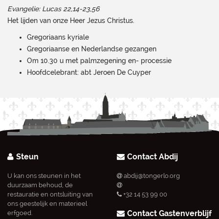
Evangelie: Lucas 22,14-23,56
Het lijden van onze Heer Jezus Christus.
Gregoriaans kyriale
Gregoriaanse en Nederlandse gezangen
Om 10.30 u met palmzegening en- processie
Hoofdcelebrant: abt Jeroen De Cuyper
Steun
Contact Abdij
U kan ons steunen in het
abdij@tongerlo.org
duurzaam behoud, de
restauratie en ontsluiting van
+32 14 53 99 00
ons geestelijk en materieel
Contact Gastenverblijf
erfgoed.