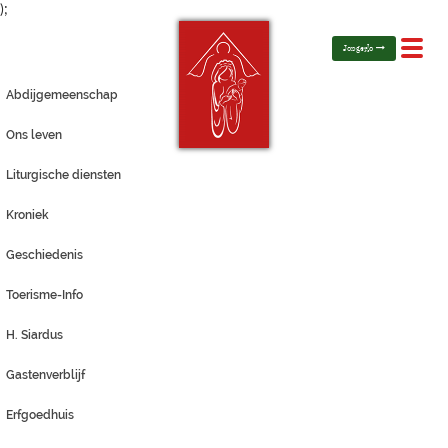
);
Toggl
Jongerlo
navig
Abdijgemeenschap
Ons leven
Liturgische diensten
Kroniek
Geschiedenis
Toerisme-Info
H. Siardus
Gastenverblijf
Erfgoedhuis