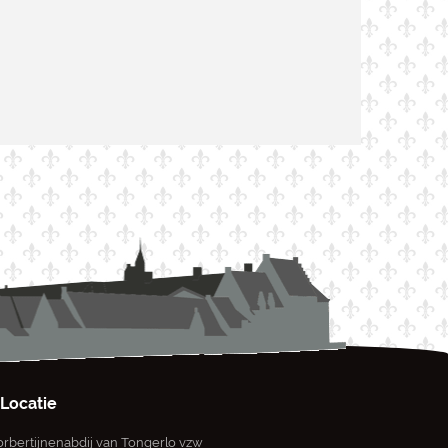
Locatie
rbertijnenabdij van Tongerlo vzw