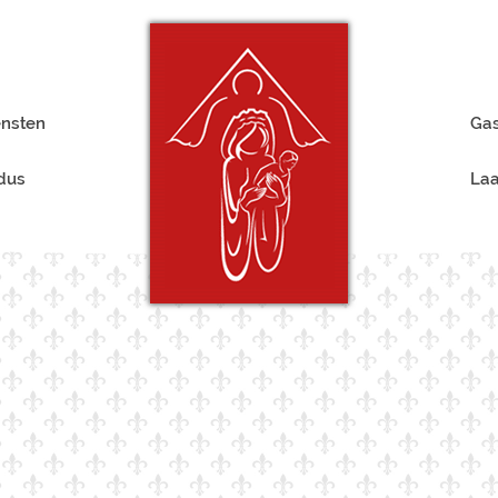
ensten
Gas
rdus
Laa