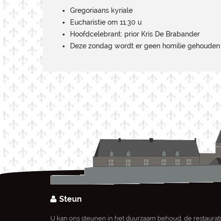
Gregoriaans kyriale
Eucharistie om 11.30 u
Hoofdcelebrant: prior Kris De Brabander
Deze zondag wordt er geen homilie gehouden
Steun
U kan ons steunen in het duurzaam behoud, de restaurat