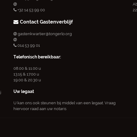
Ab
+32 14 53 99 00
22
Contact Gastenverblijf
gastenkwartier@tongerlo.org
014 53 99 01
Telefonisch bereikbaar:
08.00 & 11.00 u
13.15 & 17.00 u
19.00 & 20.30 u
Uw legaat
j
U kan ons ook steunen bij middel van een legaat. Vraag
hiervoor raad aan uw notaris