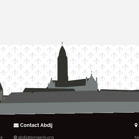
Contact Abdij
ie
abdij@tongerlo.org
No