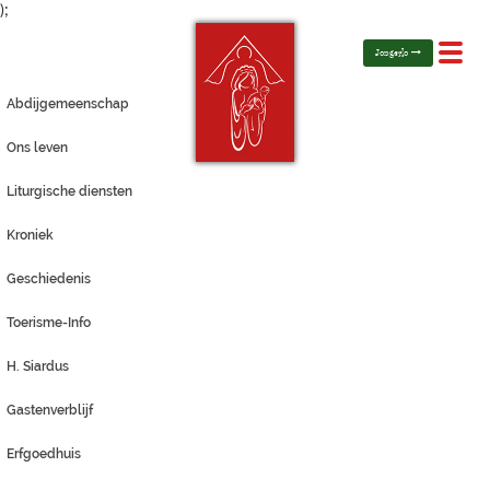
);
Toggl
Jongerlo
navig
Abdijgemeenschap
Ons leven
Liturgische diensten
Kroniek
Geschiedenis
Toerisme-Info
H. Siardus
Gastenverblijf
Erfgoedhuis