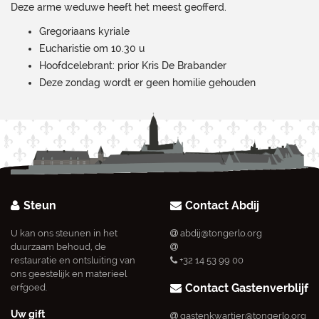
Deze arme weduwe heeft het meest geofferd.
Gregoriaans kyriale
Eucharistie om 10.30 u
Hoofdcelebrant: prior Kris De Brabander
Deze zondag wordt er geen homilie gehouden
Steun
Contact Abdij
U kan ons steunen in het
abdij@tongerlo.org
duurzaam behoud, de
restauratie en ontsluiting van
+32 14 53 99 00
ons geestelijk en materieel
Contact Gastenverblijf
erfgoed.
Uw gift
gastenkwartier@tongerlo.org