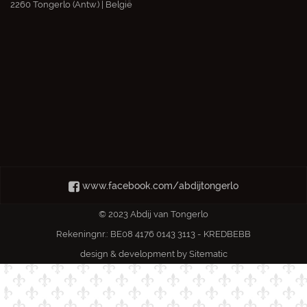
2260 Tongerlo (Antw.) | België
www.facebook.com/abdijtongerlo
© 2023 Abdij van Tongerlo
Rekeningnr.: BE08 4176 0143 3113 - KREDBEBB
design & development by
Sitematic