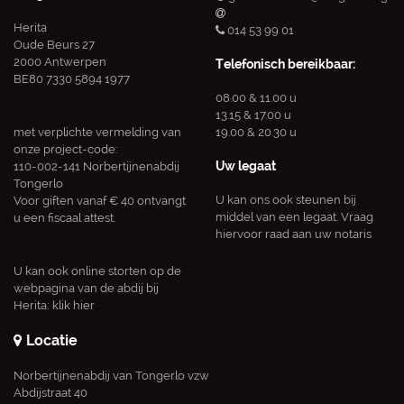
Herita
014 53 99 01
Oude Beurs 27
2000 Antwerpen
Telefonisch bereikbaar:
BE80 7330 5894 1977
08.00 & 11.00 u
13.15 & 17.00 u
met verplichte vermelding van
19.00 & 20.30 u
onze project-code:
Uw legaat
110-002-141 Norbertijnenabdij
Tongerlo
U kan ons ook steunen bij
Voor giften vanaf € 40 ontvangt
middel van een legaat. Vraag
u een fiscaal attest.
hiervoor raad aan uw notaris
U kan ook online storten op de
webpagina van de abdij bij
Herita:
klik hier
Locatie
Norbertijnenabdij van Tongerlo vzw
Abdijstraat 40