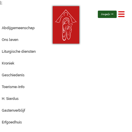
);
Toggl
Jongerlo
navig
Abdijgemeenschap
Ons leven
Liturgische diensten
Kroniek
Geschiedenis
Toerisme-Info
H. Siardus
Gastenverblijf
Erfgoedhuis