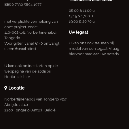
BE80 7330 5894 1977
08.00 & 11.00 u
13.15 & 17.00 u
met verplichte vermelding van
19.00 & 20.30 u
onze project-code:
Uw legaat
110-002-141 Norbertijnenabdij
Tongerlo
U kan ons ook steunen bij
Voor giften vanaf € 40 ontvangt
middel van een legaat. Vraag
u een fiscaal attest.
hiervoor raad aan uw notaris
U kan ook online storten op de
webpagina van de abdij bij
Herita:
klik hier
Locatie
Norbertijnenabdij van Tongerlo vzw
Abdijstraat 40
2260 Tongerlo (Antw.) | België