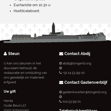
Eucharistie om 10.30 u
Hoofdcelebrant:
Steun
Contact Abdij
U kan ons steunen in het
abdij@tongerlo.org
duurzaam behoud, de
restauratie en ontsluiting van
+32 14 53 99 00
ons geestelijk en materieel
Contact Gastenverblijf
erfgoed.
Uw gift
gastenkwartier@tongerlo.org
Herita
014 53 99 01
Oude Beurs 27
2000 Antwerpen
Telefonisch bereikbaar: