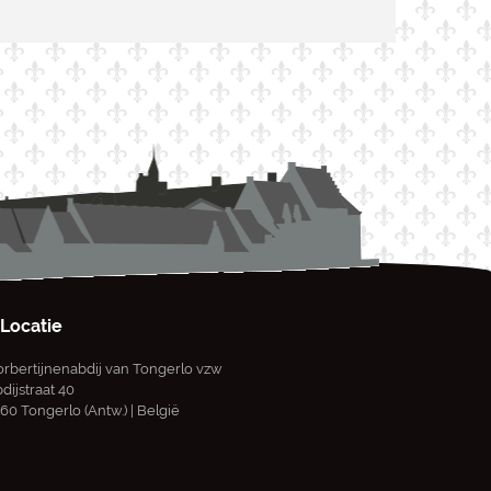
Locatie
rbertijnenabdij van Tongerlo vzw
dijstraat 40
60 Tongerlo (Antw.) | België