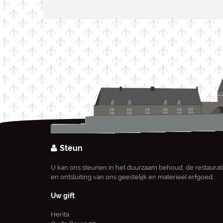
Steun
U kan ons steunen in het duurzaam behoud, de restaurat
en ontsluiting van ons geestelijk en materieel erfgoed.
Uw gift
Herita