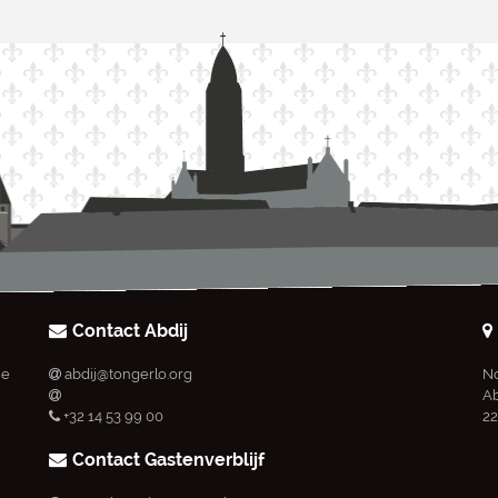
Contact Abdij
ie
abdij@tongerlo.org
No
Ab
+32 14 53 99 00
22
Contact Gastenverblijf