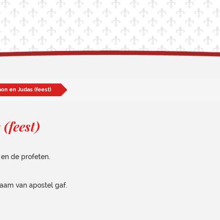
on en Judas (feest)
(feest)
 en de profeten.
naam van apostel gaf.