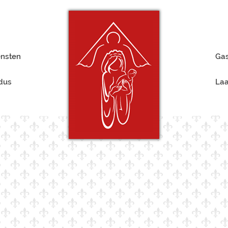
ensten
Gas
rdus
Laa