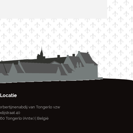
Locatie
rbertijnenabdij van Tongerlo vzw
dijstraat 40
60 Tongerlo (Antw.) | België