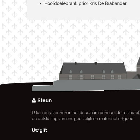
Hoofdcelebrant: prior Kris De Brabander
Steun
U kan ons steunen in het duurzaam behoud, de restaurat
en ontsluiting van ons geestelijk en materieel erfgoed.
Uw gift