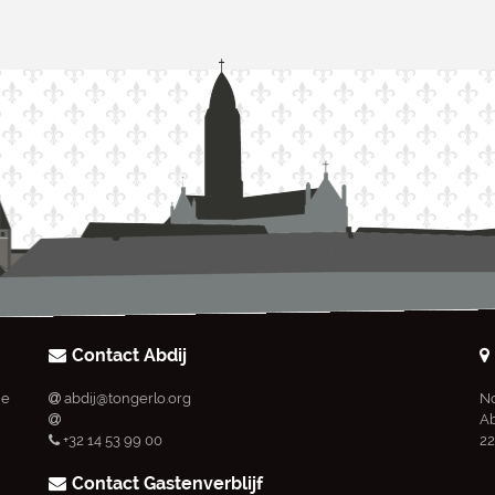
Contact Abdij
ie
abdij@tongerlo.org
No
Ab
+32 14 53 99 00
22
Contact Gastenverblijf