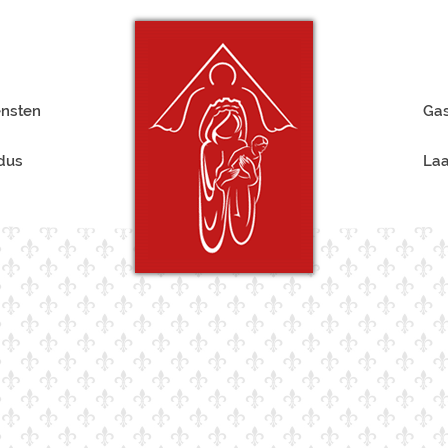
ensten
Gas
rdus
Laa