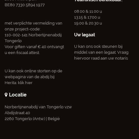
BE80 7330 5894 1977
08.00 & 11.00 u
13.15 & 17.00 u
met verplichte vermelding van
19.00 & 20.30 u
onze project-code:
Uw legaat
110-002-141 Norbertijnenabdij
Tongerlo
U kan ons ook steunen bij
Voor giften vanaf € 40 ontvangt
middel van een legaat. Vraag
u een fiscaal attest.
hiervoor raad aan uw notaris
U kan ook online storten op de
webpagina van de abdij bij
Herita:
klik hier
Locatie
Norbertijnenabdij van Tongerlo vzw
Abdijstraat 40
2260 Tongerlo (Antw.) | België