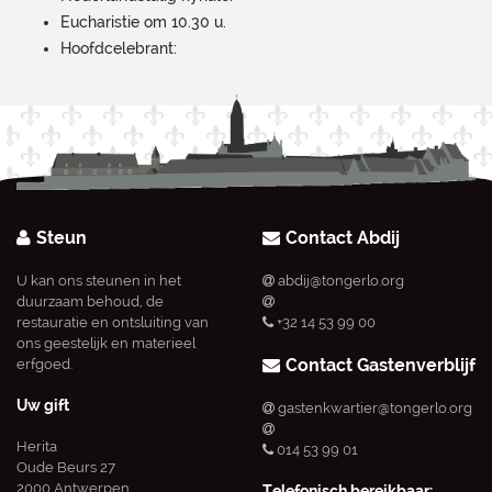
Eucharistie om 10.30 u.
Hoofdcelebrant:
Steun
Contact Abdij
U kan ons steunen in het
abdij@tongerlo.org
duurzaam behoud, de
restauratie en ontsluiting van
+32 14 53 99 00
ons geestelijk en materieel
Contact Gastenverblijf
erfgoed.
Uw gift
gastenkwartier@tongerlo.org
Herita
014 53 99 01
Oude Beurs 27
2000 Antwerpen
Telefonisch bereikbaar: