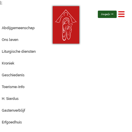
);
Toggl
Jongerlo
navig
Abdijgemeenschap
Ons leven
Liturgische diensten
Kroniek
Geschiedenis
Toerisme-Info
H. Siardus
Gastenverblijf
Erfgoedhuis