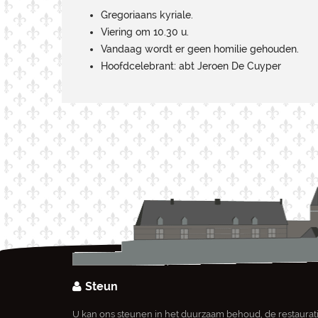
Gregoriaans kyriale.
Viering om 10.30 u.
Vandaag wordt er geen homilie gehouden.
Hoofdcelebrant: abt Jeroen De Cuyper
Steun
U kan ons steunen in het duurzaam behoud, de restaurat