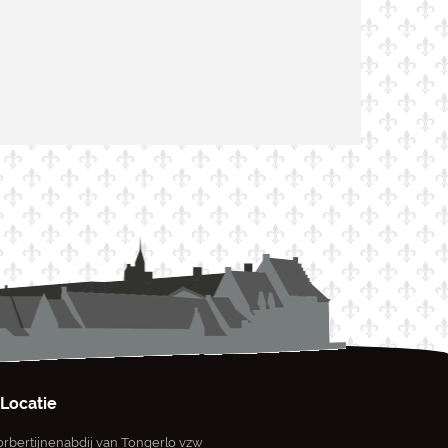
Locatie
rbertijnenabdij van Tongerlo vzw