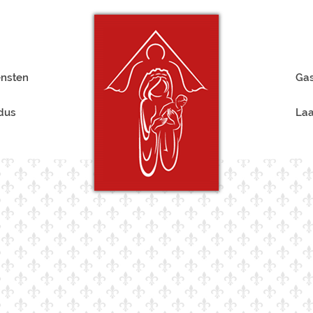
ensten
Gas
rdus
Laa