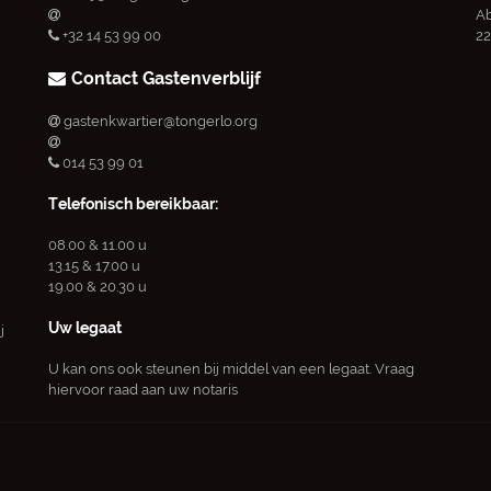
Ab
+32 14 53 99 00
22
Contact Gastenverblijf
gastenkwartier@tongerlo.org
014 53 99 01
Telefonisch bereikbaar:
08.00 & 11.00 u
13.15 & 17.00 u
19.00 & 20.30 u
Uw legaat
j
U kan ons ook steunen bij middel van een legaat. Vraag
hiervoor raad aan uw notaris