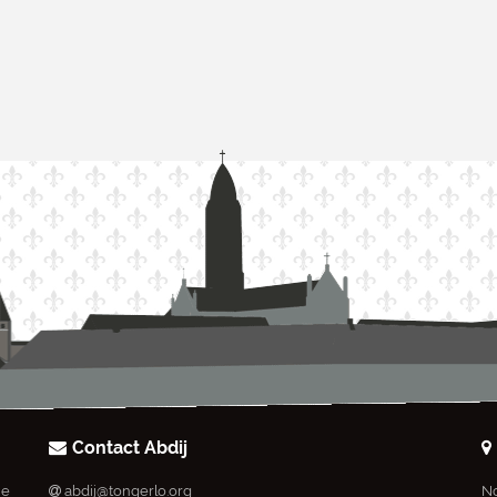
Contact Abdij
ie
abdij@tongerlo.org
No