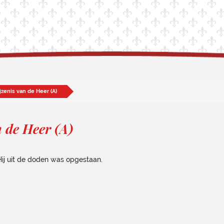
jzenis van de Heer (A)
n de Heer (A)
j uit de doden was opgestaan.