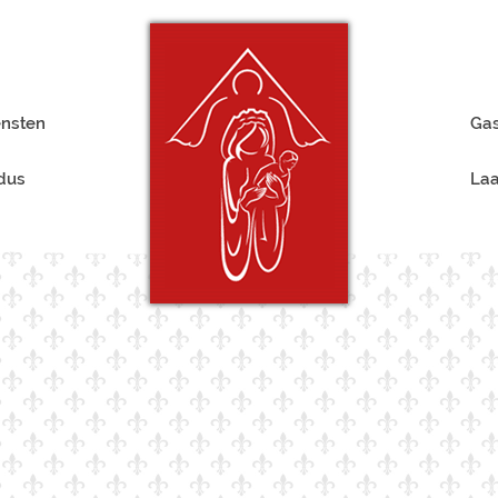
ensten
Gas
rdus
Laa