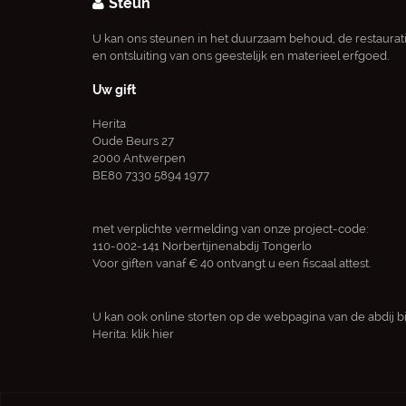
Steun
U kan ons steunen in het duurzaam behoud, de restaurat
en ontsluiting van ons geestelijk en materieel erfgoed.
Uw gift
Herita
Oude Beurs 27
2000 Antwerpen
BE80 7330 5894 1977
met verplichte vermelding van onze project-code:
110-002-141 Norbertijnenabdij Tongerlo
Voor giften vanaf € 40 ontvangt u een fiscaal attest.
U kan ook online storten op de webpagina van de abdij bi
Herita:
klik hier