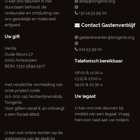
U kan ons steunen in het
abdij@tongerlo.org
duurzaam behoud, de
restauratie en ontsluiting van
+32 14 53 99 00
ons geestelijk en materieel
Contact Gastenverblijf
erfgoed.
Uw gift
gastenkwartier@tongerlo.org
Herita
014 53 99 01
Oude Beurs 27
2000 Antwerpen
Telefonisch bereikbaar:
BE80 7330 5894 1977
08.00 & 11.00 u
13.15 & 17.00 u
met verplichte vermelding van
19.00 & 20.30 u
onze project-code:
Uw legaat
110-002-141 Norbertijnenabdij
Tongerlo
U kan ons ook steunen bij
Voor giften vanaf € 40 ontvangt
middel van een legaat. Vraag
u een fiscaal attest.
hiervoor raad aan uw notaris
U kan ook online storten op de
webpagina van de abdij bij