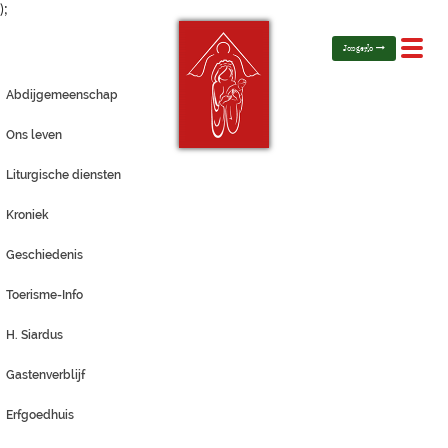
);
Toggl
Jongerlo
navig
Abdijgemeenschap
Ons leven
Liturgische diensten
Kroniek
Geschiedenis
Toerisme-Info
H. Siardus
Gastenverblijf
Erfgoedhuis