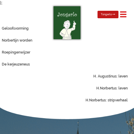
);
Toggl
Tongerlo
navig
Geloofsvorming
Norbertijn worden
Roepingenwijzer
De kerjeuzeneus
H. Augustinus: leven
H.Norbertus: leven
H.Norbertus: stripverhaal