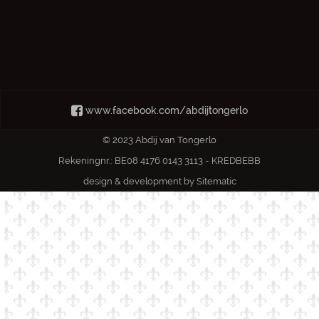
www.facebook.com/abdijtongerlo
© 2023 Abdij van Tongerlo
Rekeningnr.: BE08 4176 0143 3113 - KREDBEBB
design & development by
Sitematic