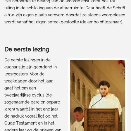
Het herontdekte belang van de woorddienst komt ook tot
uiting in de schikking van de altaarruimte. Daar heeft de Schrift
a.h.w. zijn eigen plaats veroverd doordat ze steeds voorgelezen
wordt vanaf het eigen spreekgestoelte (de ambo of lezenaar).
De eerste lezing
De eerste lezingen in de
eucharistie zijn geordend in
leesroosters. Voor de
weekdagen door het jaar
gaat het om een
tweejaarlijkse cyclus (de
zogenaamde pare en onpare
jaren) waarbij in het ene jaar
de nadruk vooral ligt op het
Oude Testament en in het
andere jaar op de brieven van