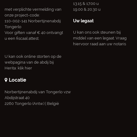
13.15 & 17.00 u
met verplichte vermelding van
19.00 & 20.30 u
onze project-code:
Uw legaat
110-002-141 Norbertijnenabdij
Tongerlo
U kan ons ook steunen bij
Voor giften vanaf € 40 ontvangt
middel van een legaat. Vraag
u een fiscaal attest.
hiervoor raad aan uw notaris
U kan ook online storten op de
webpagina van de abdij bij
Herita:
klik hier
Locatie
Norbertijnenabdij van Tongerlo vzw
Abdijstraat 40
2260 Tongerlo (Antw.) | België