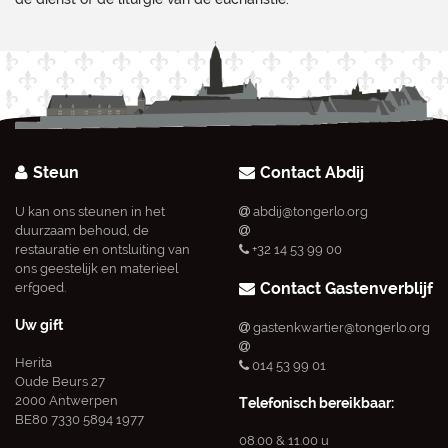
Steun
Contact Abdij
U kan ons steunen in het
abdij@tongerlo.org
duurzaam behoud, de
restauratie en ontsluiting van
+32 14 53 99 00
ons geestelijk en materieel
Contact Gastenverblijf
erfgoed.
Uw gift
gastenkwartier@tongerlo.org
Herita
014 53 99 01
Oude Beurs 27
2000 Antwerpen
Telefonisch bereikbaar:
BE80 7330 5894 1977
08.00 & 11.00 u