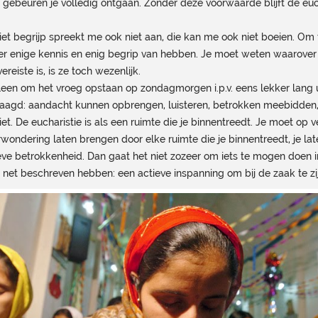
ch gebeuren je volledig ontgaan. Zonder deze voorwaarde blijft de e
iet begrijp spreekt me ook niet aan, die kan me ook niet boeien. Om 
e er enige kennis en enig begrip van hebben. Je moet weten waarove
ereiste is, is ze toch wezenlijk.
alleen om het vroeg opstaan op zondagmorgen i.p.v. eens lekker lang
aagd: aandacht kunnen opbrengen, luisteren, betrokken meebidden, 
t. De eucharistie is als een ruimte die je binnentreedt. Je moet op v
erwondering laten brengen door elke ruimte die je binnentreedt, je la
ieve betrokkenheid. Dan gaat het niet zozeer om iets te mogen doen i
 net beschreven hebben: een actieve inspanning om bij de zaak te zi