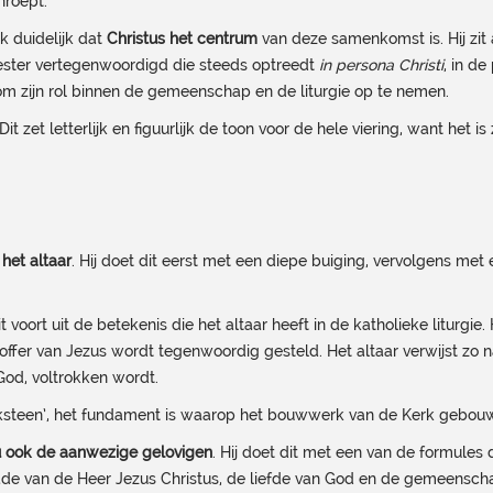
roept.
k duidelijk dat
Christus het centrum
van deze samenkomst is. Hij zit
riester vertegenwoordigd die steeds optreedt
in persona Christi
, in d
 om zijn rol binnen de gemeenschap en de liturgie op te nemen.
 Dit zet letterlijk en figuurlijk de toon voor de hele viering, want het
 het altaar
. Hij doet dit eerst met een diepe buiging, vervolgens met
oort uit de betekenis die het altaar heeft in de katholieke liturgie.
ffer van Jezus wordt tegenwoordig gesteld. Het altaar verwijst zo naa
God, voltrokken wordt.
‘hoeksteen’, het fundament is waarop het bouwwerk van de Kerk gebo
u ook de aanwezige gelovigen
. Hij doet dit met een van de formules d
e van de Heer Jezus Christus, de liefde van God en de gemeenschap va