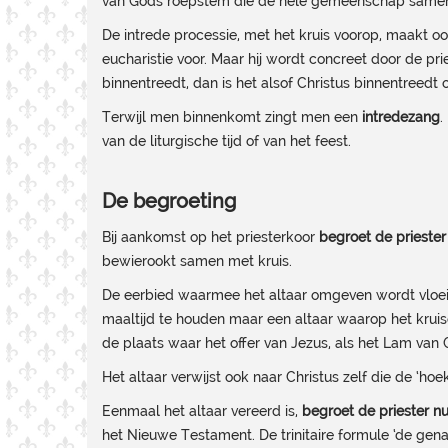
van Gods roepstem die de hele gemeenschap samen
De intrede processie, met het kruis voorop, maakt oo
eucharistie voor. Maar hij wordt concreet door de p
binnentreedt, dan is het alsof Christus binnentreedt
Terwijl men binnenkomt zingt men een
intredezang
.
van de liturgische tijd of van het feest.
De begroeting
Bij aankomst op het priesterkoor
begroet de priester
bewierookt samen met kruis.
De eerbied waarmee het altaar omgeven wordt vloeit v
maaltijd te houden maar een altaar waarop het kruiso
de plaats waar het offer van Jezus, als het Lam van 
Het altaar verwijst ook naar Christus zelf die de 
Eenmaal het altaar vereerd is,
begroet de priester n
het Nieuwe Testament. De trinitaire formule ‘de genad