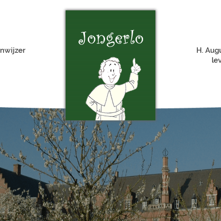
nwijzer
H. Aug
le