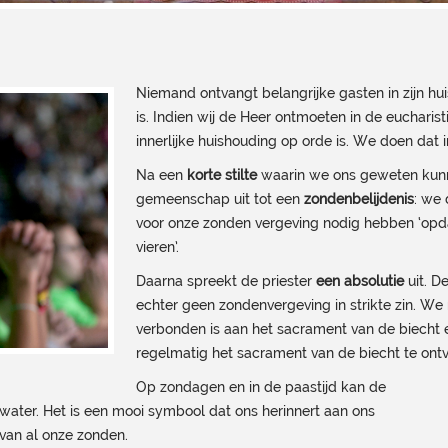
Niemand ontvangt belangrijke gasten in zijn hui
is. Indien wij de Heer ontmoeten in de eucharis
innerlijke huishouding op orde is. We doen dat 
Na een
korte stilte
waarin we ons geweten kunn
gemeenschap uit tot een
zondenbelijdenis
: we
voor onze zonden vergeving nodig hebben ‘opd
vieren’.
Daarna spreekt de priester
een absolutie
uit. 
echter geen zondenvergeving in strikte zin. We
verbonden is aan het sacrament van de biecht e
regelmatig het sacrament van de biecht te ont
Op zondagen en in de paastijd kan de
ater. Het is een mooi symbool dat ons herinnert aan ons
van al onze zonden.