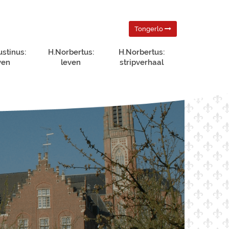
Tongerlo
ustinus:
H.Norbertus:
H.Norbertus:
ven
leven
stripverhaal