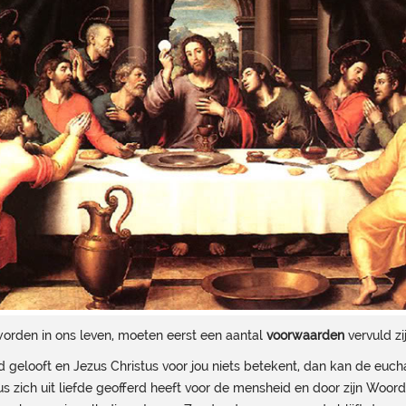
worden in ons leven, moeten eerst een aantal
voorwaarden
vervuld zij
God gelooft en Jezus Christus voor jou niets betekent, dan kan de euch
tus zich uit liefde geofferd heeft voor de mensheid en door zijn Woor