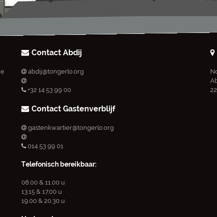
Contact Abdij
ie
abdij@tongerlo.org
No
Ab
+32 14 53 99 00
22
Contact Gastenverblijf
gastenkwartier@tongerlo.org
014 53 99 01
Telefonisch bereikbaar:
08.00 & 11.00 u
13.15 & 17.00 u
19.00 & 20.30 u