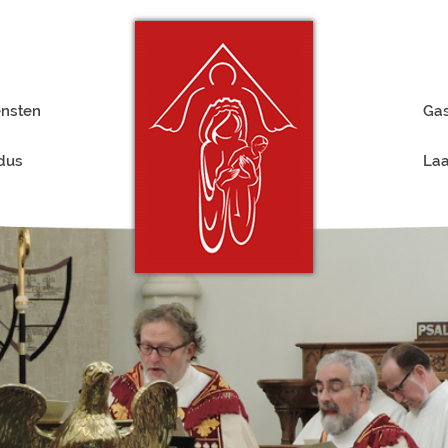
ensten
Gas
rdus
Laa