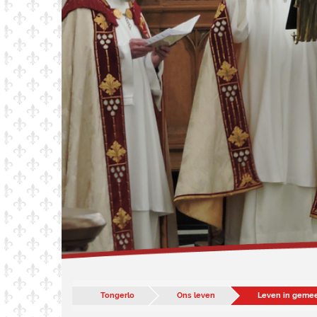
Tongerlo
Ons leven
Leven in geme