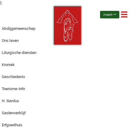
);
Toggl
Jongerlo
navig
Abdijgemeenschap
Ons leven
Liturgische diensten
Kroniek
Geschiedenis
Toerisme-Info
H. Siardus
Gastenverblijf
Erfgoedhuis