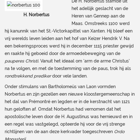
De H. Norbertus stamde uit
het adellijk geslacht van de
H. Norbertus
Heren van Gennep aan de
Maas. Omstreeks 1100 werd
hij kanunnik van het St.-Victorkapittel van Xanten. Hij bleef een
vrij werelds leven leiden aan het hof van Keizer Hendrik V. Na
een bekeringsproces werd hij in december 1115 priester gewijd
en raakte hij geboeid door de armoedebeweging van de
pauperes Christi.
Vanuit het ideaal om ‘arm de arme Christus’
na te volgen, en met de toestemming van de paus, trok hij als
rondtrekkend prediker
door vele landen.
Onder stimulans van Bartholomeüs van Laon vormden
Norbertus en zijn gezellen een nieuwe kloostergemeenschap in
het dal van Prémontré en legden er in de kerstnacht van 1121
hun geloften af. Omdat Norbertus had vernomen dat het
apostolische leven door de H. Augustinus was hernieuwd en in
een regel was vastgelegd, opteerde hij voor de vrij strenge
richtlijnen van de aan deze kerkvader toegeschreven
Ordo
Monasterii
.