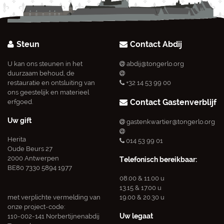
Steun
Contact Abdij
U kan ons steunen in het
abdij@tongerlo.org
duurzaam behoud, de
restauratie en ontsluiting van
+32 14 53 99 00
ons geestelijk en materieel
Contact Gastenverblijf
erfgoed.
Uw gift
gastenkwartier@tongerlo.org
Herita
014 53 99 01
Oude Beurs 27
2000 Antwerpen
Telefonisch bereikbaar:
BE80 7330 5894 1977
08.00 & 11.00 u
13.15 & 17.00 u
met verplichte vermelding van
19.00 & 20.30 u
onze project-code:
Uw legaat
110-002-141 Norbertijnenabdij