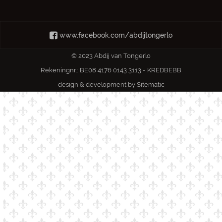
www.facebook.com/abdijtongerlo
© 2023 Abdij van Tongerlo
Rekeningnr.: BE08 4176 0143 3113 - KREDBEBB
design & development by
Sitematic