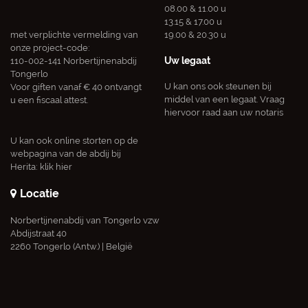
08.00 & 11.00 u
13.15 & 17.00 u
met verplichte vermelding van
19.00 & 20.30 u
onze project-code:
Uw legaat
110-002-141 Norbertijnenabdij
Tongerlo
U kan ons ook steunen bij
Voor giften vanaf € 40 ontvangt
middel van een legaat. Vraag
u een fiscaal attest.
hiervoor raad aan uw notaris
U kan ook online storten op de
webpagina van de abdij bij
Herita:
klik hier
Locatie
Norbertijnenabdij van Tongerlo vzw
Abdijstraat 40
2260 Tongerlo (Antw.) | België