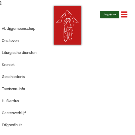
);
Toggl
Jongerlo
navig
Abdijgemeenschap
Ons leven
Liturgische diensten
Kroniek
Geschiedenis
Toerisme-Info
H. Siardus
Gastenverblijf
Erfgoedhuis