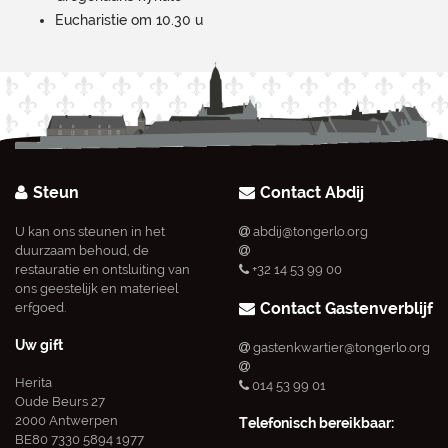
Eucharistie om 10.30 u
Steun
Contact Abdij
U kan ons steunen in het
abdij@tongerlo.org
duurzaam behoud, de
restauratie en ontsluiting van
+32 14 53 99 00
ons geestelijk en materieel
Contact Gastenverblijf
erfgoed.
Uw gift
gastenkwartier@tongerlo.org
Herita
014 53 99 01
Oude Beurs 27
2000 Antwerpen
Telefonisch bereikbaar:
BE80 7330 5894 1977