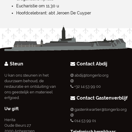
Eucharistie om 11.30 u
Hoofdcelebrant: abt Jeroen De Cuyper
Steun
Contact Abdij
U kan ons steunen in het
abdij@tongerlo.org
duurzaam behoud, de
restauratie en ontsluiting van
+32 14 53 99 00
ons geestelijk en materieel
Contact Gastenverblijf
erfgoed.
Uw gift
gastenkwartier@tongerlo.org
Herita
014 53 99 01
Oude Beurs 27
2000 Antwerpen
Telefonisch bereikbaar: