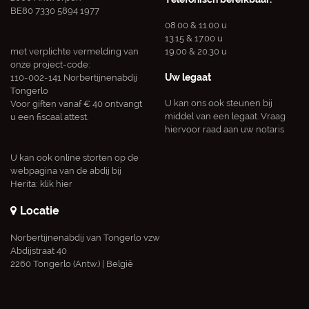
BE80 7330 5894 1977
08.00 & 11.00 u
13.15 & 17.00 u
met verplichte vermelding van
19.00 & 20.30 u
onze project-code:
Uw legaat
110-002-141 Norbertijnenabdij
Tongerlo
U kan ons ook steunen bij
Voor giften vanaf € 40 ontvangt
middel van een legaat. Vraag
u een fiscaal attest.
hiervoor raad aan uw notaris
U kan ook online storten op de
webpagina van de abdij bij
Herita:
klik hier
Locatie
Norbertijnenabdij van Tongerlo vzw
Abdijstraat 40
2260 Tongerlo (Antw.) | België