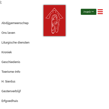
);
Toggl
Jongerlo
navig
Abdijgemeenschap
Ons leven
Liturgische diensten
Kroniek
Geschiedenis
Toerisme-Info
H. Siardus
Gastenverblijf
Erfgoedhuis