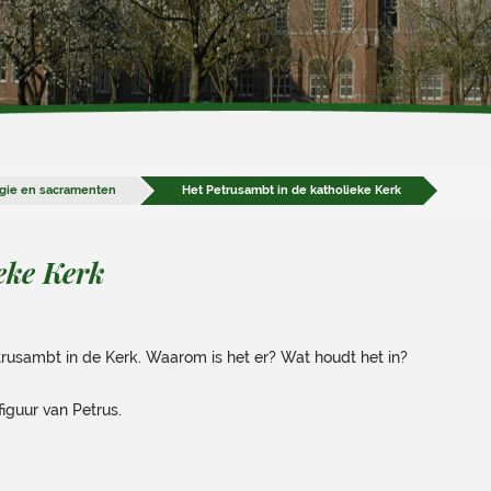
rgie en sacramenten
Het Petrusambt in de katholieke Kerk
eke Kerk
trusambt in de Kerk. Waarom is het er? Wat houdt het in?
figuur van Petrus.