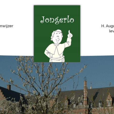
nwijzer
H. Aug
le