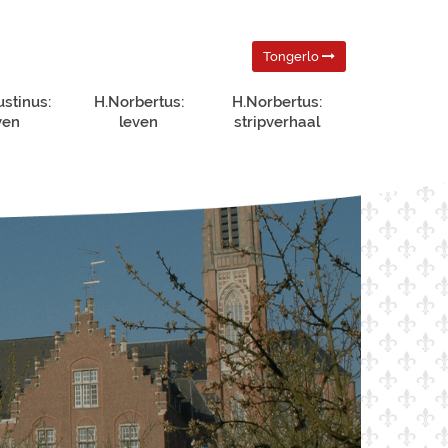
Tongerlo
ustinus:
H.Norbertus:
H.Norbertus:
ven
leven
stripverhaal