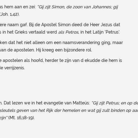
s hem aan en zei:
“Gij zijt Simon, de zoon van Johannes; gij
Joh. 1,42).
ere naam gaf. Bij de Apostel Simon deed de Heer Jezus dat
 in het Grieks vertaald werd
als Petros
, in het Latijn ‘Petrus’.
maken dat het niet alleen om een naamsverandering ging, maar
n de apostelen. Hij kreeg een bijzondere rol.
 apostelen als hoofd, herder te zijn van d ekudde die hem is
e verrijzenis.
n. Dat lezen we in het evangelie van Matteüs:
“Gij zijt Petrus; en op
 sleutels geven van het Rijk der hemelen en wat gij zult binden op aa
ijn”
(Mt. 16,18-19).