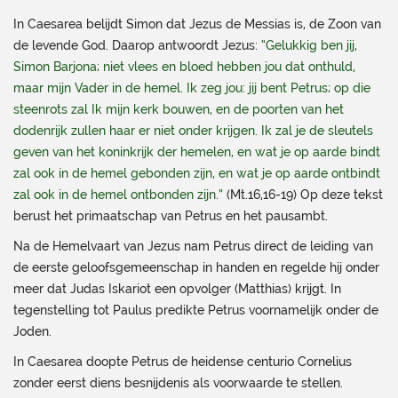
In Caesarea belijdt Simon dat Jezus de Messias is, de Zoon van
de levende God. Daarop antwoordt Jezus:
“Gelukkig ben jij,
Simon Barjona; niet vlees en bloed hebben jou dat onthuld,
maar mijn Vader in de hemel. Ik zeg jou: jij bent Petrus; op die
steenrots zal Ik mijn kerk bouwen, en de poorten van het
dodenrijk zullen haar er niet onder krijgen. Ik zal je de sleutels
geven van het koninkrijk der hemelen, en wat je op aarde bindt
zal ook in de hemel gebonden zijn, en wat je op aarde ontbindt
zal ook in de hemel ontbonden zijn.”
(Mt.16,16-19) Op deze tekst
berust het primaatschap van Petrus en het pausambt.
Na de Hemelvaart van Jezus nam Petrus direct de leiding van
de eerste geloofsgemeenschap in handen en regelde hij onder
meer dat Judas Iskariot een opvolger (Matthias) krijgt. In
tegenstelling tot Paulus predikte Petrus voornamelijk onder de
Joden.
In Caesarea doopte Petrus de heidense centurio Cornelius
zonder eerst diens besnijdenis als voorwaarde te stellen.