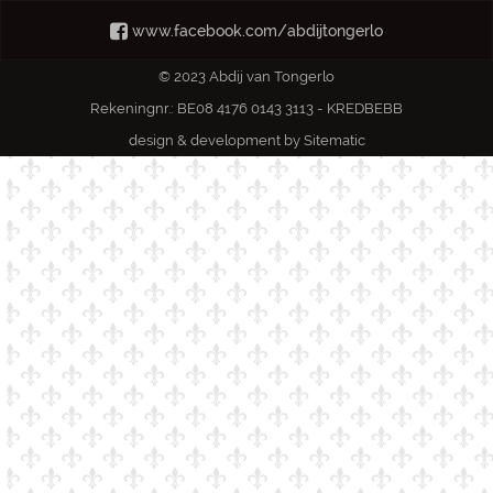
www.facebook.com/abdijtongerlo
© 2023 Abdij van Tongerlo
Rekeningnr.: BE08 4176 0143 3113 - KREDBEBB
design & development by
Sitematic