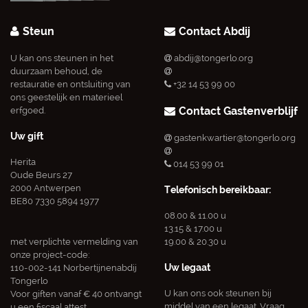
Steun
Contact Abdij
U kan ons steunen in het
abdij@tongerlo.org
duurzaam behoud, de
restauratie en ontsluiting van
+32 14 53 99 00
ons geestelijk en materieel
Contact Gastenverblijf
erfgoed.
Uw gift
gastenkwartier@tongerlo.org
Herita
014 53 99 01
Oude Beurs 27
2000 Antwerpen
Telefonisch bereikbaar:
BE80 7330 5894 1977
08.00 & 11.00 u
13.15 & 17.00 u
met verplichte vermelding van
19.00 & 20.30 u
onze project-code:
Uw legaat
110-002-141 Norbertijnenabdij
Tongerlo
U kan ons ook steunen bij
Voor giften vanaf € 40 ontvangt
middel van een legaat. Vraag
u een fiscaal attest.