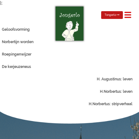
);
Toggl
Tongerlo
navig
Geloofsvorming
Norbertijn worden
Roepingenwijzer
De kerjeuzeneus
H. Augustinus: leven
H.Norbertus: leven
H.Norbertus: stripverhaal