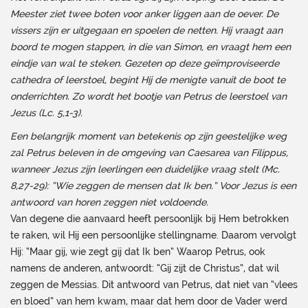
Meester ziet twee boten voor anker liggen aan de oever. De
vissers zijn er uitgegaan en spoelen de netten. Hij vraagt aan
boord te mogen stappen, in die van Simon, en vraagt hem een
eindje van wal te steken. Gezeten op deze geïmproviseerde
cathedra of leerstoel, begint Hij de menigte vanuit de boot te
onderrichten. Zo wordt het bootje van Petrus de leerstoel van
Jezus (Lc. 5,1-3).
Een belangrijk moment van betekenis op zijn geestelijke weg
zal Petrus beleven in de omgeving van Caesarea van Filippus,
wanneer Jezus zijn leerlingen een duidelijke vraag stelt (Mc.
8,27-29): “Wie zeggen de mensen dat Ik ben.” Voor Jezus is een
antwoord van horen zeggen niet voldoende.
Van degene die aanvaard heeft persoonlijk bij Hem betrokken
te raken, wil Hij een persoonlijke stellingname. Daarom vervolgt
Hij: “Maar gij, wie zegt gij dat Ik ben” Waarop Petrus, ook
namens de anderen, antwoordt: “Gij zijt de Christus”, dat wil
zeggen de Messias. Dit antwoord van Petrus, dat niet van “vlees
en bloed” van hem kwam, maar dat hem door de Vader werd