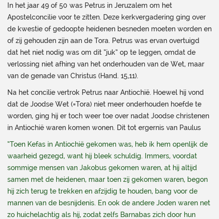
In het jaar 49 of 50 was Petrus in Jeruzalem om het
Apostelconcilie voor te zitten. Deze kerkvergadering ging over
de kwestie of gedoopte heidenen besneden moeten worden en
of zij gehouden zijn aan de Tora. Petrus was ervan overtuigd
dat het niet nodig was om dit “juk” op te leggen, omdat de
verlossing niet afhing van het onderhouden van de Wet, maar
van de genade van Christus (Hand. 15,11).
Na het concilie vertrok Petrus naar Antiochië. Hoewel hij vond
dat de Joodse Wet (=Tora) niet meer onderhouden hoefde te
worden, ging hij er toch weer toe over nadat Joodse christenen
in Antiochië waren komen wonen. Dit tot ergernis van Paulus
“Toen Kefas in Antiochië gekomen was, heb ik hem openlijk de
waarheid gezegd, want hij bleek schuldig. Immers, voordat
sommige mensen van Jakobus gekomen waren, at hij altijd
samen met de heidenen, maar toen zij gekomen waren, begon
hij zich terug te trekken en afzijdig te houden, bang voor de
mannen van de besnijdenis. En ook de andere Joden waren net
zo huichelachtig als hij, zodat zelfs Barnabas zich door hun