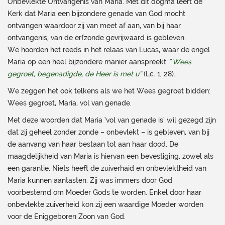
Onbevlekte Ontvangenis van Maria. Met dit dogma leert de
Kerk dat Maria een bijzondere genade van God mocht
ontvangen waardoor zij van meet af aan, van bij haar
ontvangenis, van de erfzonde gevrijwaard is gebleven.
We hoorden het reeds in het relaas van Lucas, waar de engel
Maria op een heel bijzondere manier aanspreekt:
“
Wees
gegroet, begenadigde, de Heer is met u”
(Lc. 1, 28).
We zeggen het ook telkens als we het Wees gegroet bidden:
Wees gegroet, Maria, vol van genade.
Met deze woorden dat Maria ‘vol van genade is’ wil gezegd zijn
dat zij geheel zonder zonde – onbevlekt – is gebleven, van bij
de aanvang van haar bestaan tot aan haar dood. De
maagdelijkheid van Maria is hiervan een bevestiging, zowel als
een garantie. Niets heeft de zuiverhaid en onbevlektheid van
Maria kunnen aantasten. Zij was immers door God
voorbestemd om Moeder Gods te worden. Enkel door haar
onbevlekte zuiverheid kon zij een waardige Moeder worden
voor de Eniggeboren Zoon van God.