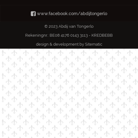
www.facebook.com/abdijtongerlo
© 2023 Abdij van Tongerlo
Rekeningnr.: BE08 4176 0143 3113 - KREDBEBB
design & development by
Sitematic