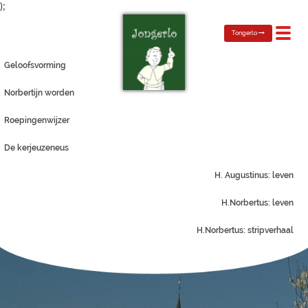
);
Toggl
Tongerlo
navig
Geloofsvorming
Norbertijn worden
Roepingenwijzer
De kerjeuzeneus
H. Augustinus: leven
H.Norbertus: leven
H.Norbertus: stripverhaal