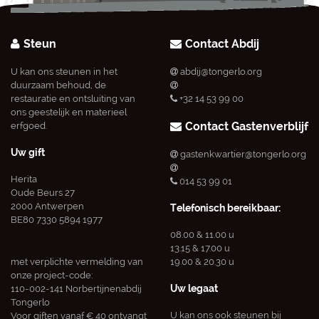
Steun
Contact Abdij
U kan ons steunen in het
abdij@tongerlo.org
duurzaam behoud, de
restauratie en ontsluiting van
+32 14 53 99 00
ons geestelijk en materieel
Contact Gastenverblijf
erfgoed.
Uw gift
gastenkwartier@tongerlo.org
Herita
014 53 99 01
Oude Beurs 27
2000 Antwerpen
Telefonisch bereikbaar:
BE80 7330 5894 1977
08.00 & 11.00 u
13.15 & 17.00 u
met verplichte vermelding van
19.00 & 20.30 u
onze project-code:
Uw legaat
110-002-141 Norbertijnenabdij
Tongerlo
U kan ons ook steunen bij
Voor giften vanaf € 40 ontvangt