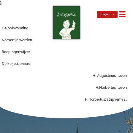
);
Toggl
Tongerlo
navig
Geloofsvorming
Norbertijn worden
Roepingenwijzer
De kerjeuzeneus
H. Augustinus: leven
H.Norbertus: leven
H.Norbertus: stripverhaal