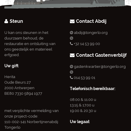
Steun
Contact Abdij
U kan ons steunen in het
abdij@tongerlo.org
duurzaam behoud, de
restauratie en ontsluiting van
+32 14 53 99 00
ons geestelijk en materieel
Contact Gastenverblijf
erfgoed.
Uw gift
gastenkwartier@tongerlo.org
Herita
014 53 99 01
Oude Beurs 27
2000 Antwerpen
Telefonisch bereikbaar:
BE80 7330 5894 1977
08.00 & 11.00 u
13.15 & 17.00 u
met verplichte vermelding van
19.00 & 20.30 u
onze project-code:
Uw legaat
110-002-141 Norbertijnenabdij
Tongerlo