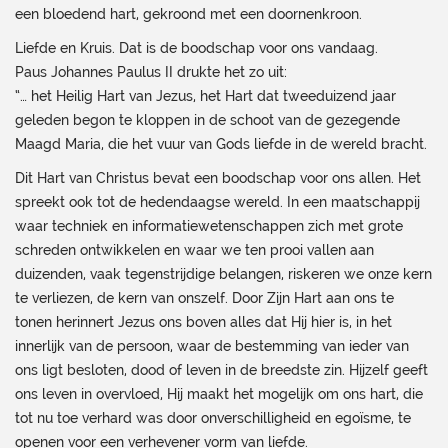
een bloedend hart, gekroond met een doornenkroon.
Liefde en Kruis. Dat is de boodschap voor ons vandaag.
Paus Johannes Paulus II drukte het zo uit:
“… het Heilig Hart van Jezus, het Hart dat tweeduizend jaar
geleden begon te kloppen in de schoot van de gezegende
Maagd Maria, die het vuur van Gods liefde in de wereld bracht.
Dit Hart van Christus bevat een boodschap voor ons allen. Het
spreekt ook tot de hedendaagse wereld. In een maatschappij
waar techniek en informatiewetenschappen zich met grote
schreden ontwikkelen en waar we ten prooi vallen aan
duizenden, vaak tegenstrijdige belangen, riskeren we onze kern
te verliezen, de kern van onszelf. Door Zijn Hart aan ons te
tonen herinnert Jezus ons boven alles dat Hij hier is, in het
innerlijk van de persoon, waar de bestemming van ieder van
ons ligt besloten, dood of leven in de breedste zin. Hijzelf geeft
ons leven in overvloed, Hij maakt het mogelijk om ons hart, die
tot nu toe verhard was door onverschilligheid en egoïsme, te
openen voor een verhevener vorm van liefde.