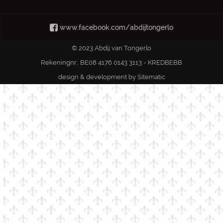
www.facebook.com/abdijtongerlo
© 2023 Abdij van Tongerlo
Rekeningnr.: BE08 4176 0143 3113 - KREDBEBB
design & development by
Sitematic