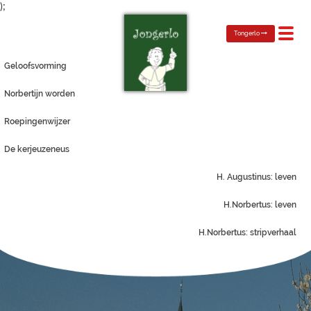
);
Toggl
Tongerlo
navig
Geloofsvorming
Norbertijn worden
Roepingenwijzer
De kerjeuzeneus
H. Augustinus: leven
H.Norbertus: leven
H.Norbertus: stripverhaal