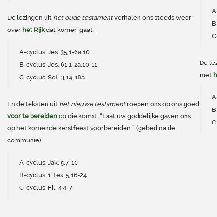
A
De lezingen uit
het oude testament
verhalen ons steeds weer
B
over
het Rijk
dat komen gaat.
C
A-cyclus: Jes. 35,1-6a.10
De le
B-cyclus: Jes. 61,1-2a.10-11
met
h
C-cyclus: Sef. 3,14-18a
A
En de teksten uit
het nieuwe testament
roepen ons op ons goed
B
voor te bereiden
op die komst. “Laat uw goddelijke gaven ons
C
op het komende kerstfeest voorbereiden.” (gebed na de
communie)
A-cyclus: Jak. 5,7-10
B-cyclus: 1 Tes. 5,16-24
C-cyclus: Fil. 4,4-7