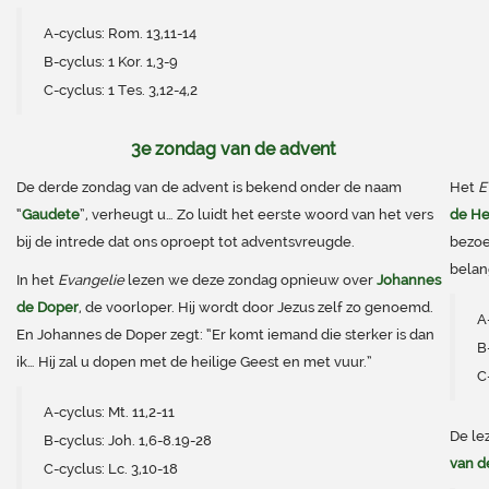
A-cyclus: Rom. 13,11-14
B-cyclus: 1 Kor. 1,3-9
C-cyclus: 1 Tes. 3,12-4,2
3e zondag van de advent
De derde zondag van de advent is bekend onder de naam
Het
E
“
Gaudete
”, verheugt u… Zo luidt het eerste woord van het vers
de He
bij de intrede dat ons oproept tot adventsvreugde.
bezoek
belan
In het
Evangelie
lezen we deze zondag opnieuw over
Johannes
de Doper
, de voorloper. Hij wordt door Jezus zelf zo genoemd.
A
En Johannes de Doper zegt: “Er komt iemand die sterker is dan
B
ik… Hij zal u dopen met de heilige Geest en met vuur.”
C
A-cyclus: Mt. 11,2-11
De le
B-cyclus: Joh. 1,6-8.19-28
van d
C-cyclus: Lc. 3,10-18