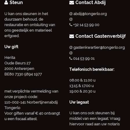
Steun
Contact Abdij
U kan ons steunen in het
abdij@tongerlo.org
duurzaam behoud, de
restauratie en ontsluiting van
+32 14 53 99 00
ons geestelijk en materieel
Contact Gastenverblijf
erfgoed.
Uw gift
gastenkwartier@tongerlo.org
Herita
014 53 99 01
Oude Beurs 27
2000 Antwerpen
Telefonisch bereikbaar:
BE80 7330 5894 1977
08.00 & 11.00 u
13.15 & 17.00 u
met verplichte vermelding van
19.00 & 20.30 u
onze project-code:
Uw legaat
110-002-141 Norbertijnenabdij
Tongerlo
U kan ons ook steunen bij
Voor giften vanaf € 40 ontvangt
middel van een legaat. Vraag
u een fiscaal attest.
hiervoor raad aan uw notaris