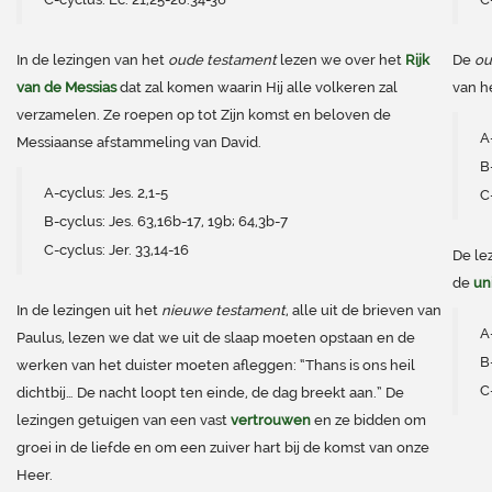
In de lezingen van het
oude testament
lezen we over het
Rijk
De
ou
van de Messias
dat zal komen waarin Hij alle volkeren zal
van h
verzamelen. Ze roepen op tot Zijn komst en beloven de
A
Messiaanse afstammeling van David.
B
A-cyclus: Jes. 2,1-5
C
B-cyclus: Jes. 63,16b-17, 19b; 64,3b-7
C-cyclus: Jer. 33,14-16
De le
de
un
In de lezingen uit het
nieuwe testament
, alle uit de brieven van
A
Paulus, lezen we dat we uit de slaap moeten opstaan en de
B
werken van het duister moeten afleggen: “Thans is ons heil
C-
dichtbij… De nacht loopt ten einde, de dag breekt aan.” De
lezingen getuigen van een vast
vertrouwen
en ze bidden om
groei in de liefde en om een zuiver hart bij de komst van onze
Heer.