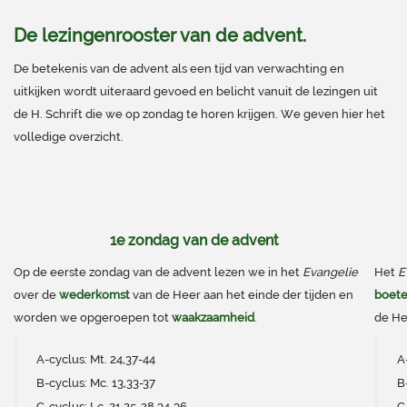
De lezingenrooster van de advent.
De betekenis van de advent als een tijd van verwachting en
uitkijken wordt uiteraard gevoed en belicht vanuit de lezingen uit
de H. Schrift die we op zondag te horen krijgen. We geven hier het
volledige overzicht.
1e zondag van de advent
Op de eerste zondag van de advent lezen we in het
Evangelie
Het
E
over de
wederkomst
van de Heer aan het einde der tijden en
boete
worden we opgeroepen tot
waakzaamheid
.
de He
A-cyclus: Mt. 24,37-44
A
B-cyclus: Mc. 13,33-37
B
C-cyclus: Lc. 21,25-28.34-36
C