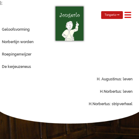
);
Toggl
Tongerlo
navig
Geloofsvorming
Norbertijn worden
Roepingenwijzer
De kerjeuzeneus
H. Augustinus: leven
H.Norbertus: leven
H.Norbertus: stripverhaal