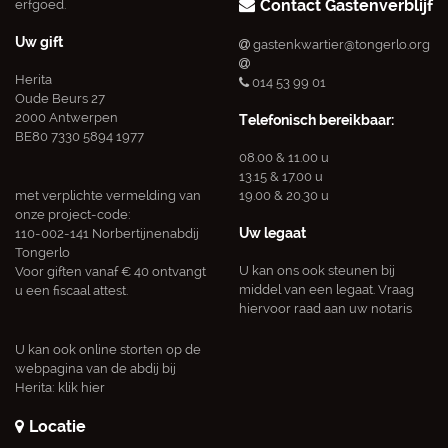
Contact Gastenverblijf
erfgoed.
Uw gift
gastenkwartier@tongerlo.org
Herita
014 53 99 01
Oude Beurs 27
2000 Antwerpen
Telefonisch bereikbaar:
BE80 7330 5894 1977
08.00 & 11.00 u
13.15 & 17.00 u
met verplichte vermelding van
19.00 & 20.30 u
onze project-code:
Uw legaat
110-002-141 Norbertijnenabdij
Tongerlo
U kan ons ook steunen bij
Voor giften vanaf € 40 ontvangt
middel van een legaat. Vraag
u een fiscaal attest.
hiervoor raad aan uw notaris
U kan ook online storten op de
webpagina van de abdij bij
Herita:
klik hier
Locatie