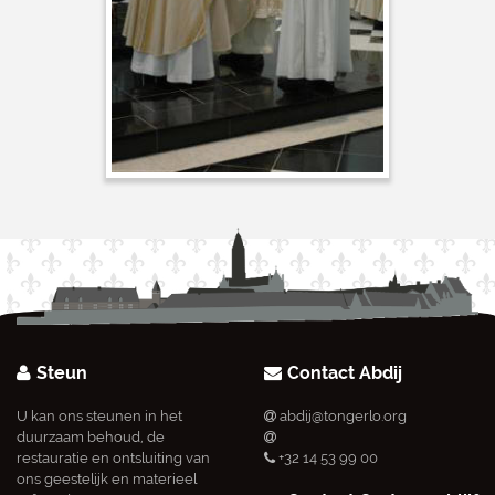
Steun
Contact Abdij
U kan ons steunen in het
abdij@tongerlo.org
duurzaam behoud, de
restauratie en ontsluiting van
+32 14 53 99 00
ons geestelijk en materieel