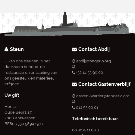
Steun
Contact Abdij
U kan ons steunen in het
abdij@tongerlo.org
duurzaam behoud, de
restauratie en ontsluiting van
+32 14 53 99 00
ons geestelijk en materieel
Contact Gastenverblijf
erfgoed.
Uw gift
gastenkwartier@tongerlo.org
Herita
014 53 99 01
Oude Beurs 27
2000 Antwerpen
Telefonisch bereikbaar:
BE80 7330 5894 1977
08.00 & 11.00 u