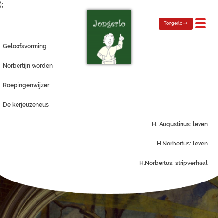
);
Toggl
Tongerlo
navig
Geloofsvorming
Norbertijn worden
Roepingenwijzer
De kerjeuzeneus
H. Augustinus: leven
H.Norbertus: leven
H.Norbertus: stripverhaal