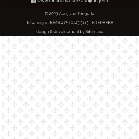
www.facebook.com/abdijtongerlo
© 2023 Abdij van Tongerlo
Rekeningnr.: BE08 4176 0143 3113 - KREDBEBB
design & development by
Sitematic