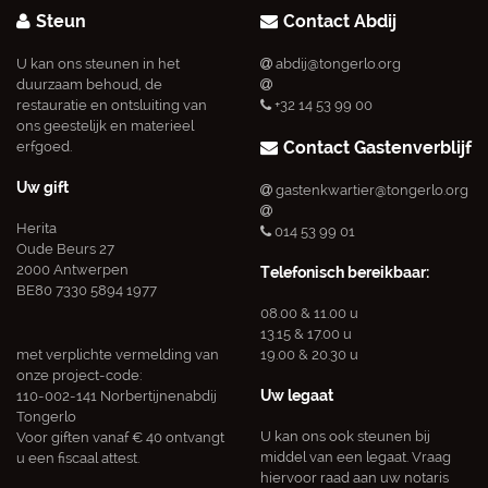
Steun
Contact Abdij
U kan ons steunen in het
abdij@tongerlo.org
duurzaam behoud, de
restauratie en ontsluiting van
+32 14 53 99 00
ons geestelijk en materieel
Contact Gastenverblijf
erfgoed.
Uw gift
gastenkwartier@tongerlo.org
Herita
014 53 99 01
Oude Beurs 27
2000 Antwerpen
Telefonisch bereikbaar:
BE80 7330 5894 1977
08.00 & 11.00 u
13.15 & 17.00 u
met verplichte vermelding van
19.00 & 20.30 u
onze project-code:
Uw legaat
110-002-141 Norbertijnenabdij
Tongerlo
U kan ons ook steunen bij
Voor giften vanaf € 40 ontvangt
middel van een legaat. Vraag
u een fiscaal attest.
hiervoor raad aan uw notaris