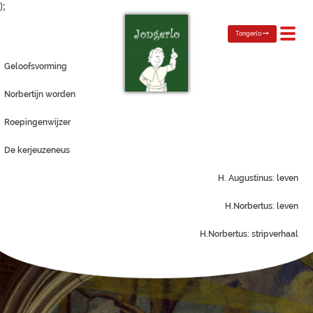
);
Toggl
Tongerlo
navig
Geloofsvorming
Norbertijn worden
Roepingenwijzer
De kerjeuzeneus
H. Augustinus: leven
H.Norbertus: leven
H.Norbertus: stripverhaal