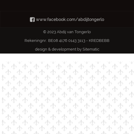
www.facebook.com/abdijtongerlo
© 2023 Abdij van Tongerlo
Rekeningnr.: BE08 4176 0143 3113 - KREDBEBB
design & development by
Sitematic