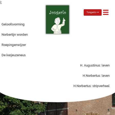
);
Toggl
Tongerlo
navig
Geloofsvorming
Norbertijn worden
Roepingenwijzer
De kerjeuzeneus
H. Augustinus: leven
H.Norbertus: leven
H.Norbertus: stripverhaal