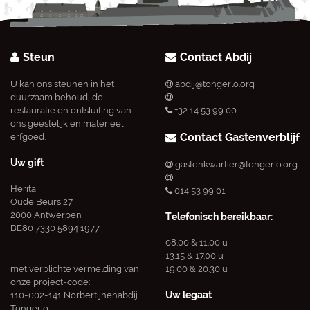
Steun
Contact Abdij
U kan ons steunen in het
abdij@tongerlo.org
duurzaam behoud, de
restauratie en ontsluiting van
+32 14 53 99 00
ons geestelijk en materieel
Contact Gastenverblijf
erfgoed.
Uw gift
gastenkwartier@tongerlo.org
Herita
014 53 99 01
Oude Beurs 27
2000 Antwerpen
Telefonisch bereikbaar:
BE80 7330 5894 1977
08.00 & 11.00 u
13.15 & 17.00 u
met verplichte vermelding van
19.00 & 20.30 u
onze project-code:
Uw legaat
110-002-141 Norbertijnenabdij
Tongerlo