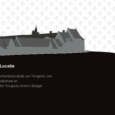
Locatie
rbertijnenabdij van Tongerlo vzw
dijstraat 40
60 Tongerlo (Antw.) | België