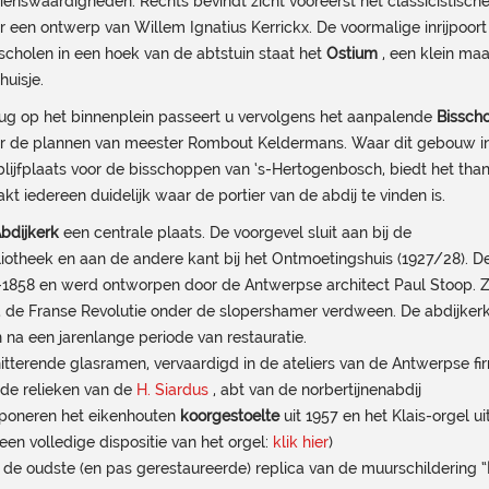
ienswaardigheden. Rechts bevindt zicht vooreerst het classicistisch
r een ontwerp van Willem Ignatius Kerrickx. De voormalige inrijpoor
scholen in een hoek van de abtstuin staat het
Ostium
, een klein maa
huisje.
ug op het binnenplein passeert u vervolgens het aanpalende
Bissch
r de plannen van meester Rombout Keldermans. Waar dit gebouw in 
blijfplaats voor de bisschoppen van ‘s-Hertogenbosch, biedt het than
kt iedereen duidelijk waar de portier van de abdij te vinden is.
bdijkerk
een centrale plaats. De voorgevel sluit aan bij de
bliotheek en aan de andere kant bij het Ontmoetingshuis (1927/28). D
1858 en werd ontworpen door de Antwerpse architect Paul Stoop. Z
na de Franse Revolutie onder de slopershamer verdween. De abdijker
na een jarenlange periode van restauratie.
tterende glasramen, vervaardigd in de ateliers van de Antwerpse fi
h de relieken van de
H. Siardus
, abt van de norbertijnenabdij
imponeren het eikenhouten
koorgestoelte
uit 1957 en het Klais-orgel ui
 een volledige dispositie van het orgel:
klik hier
)
 de oudste (en pas gerestaureerde) replica van de muurschildering “