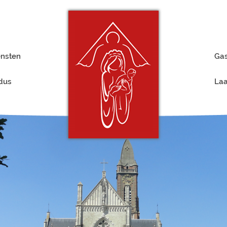
ensten
Gas
rdus
Laa