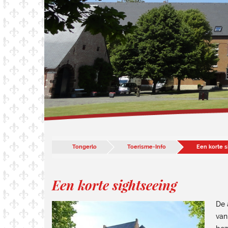
Tongerlo
Toerisme-Info
Een korte 
Een korte sightseeing
De 
van