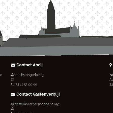
Contact Abdij
ie
abdij@tongerlo.org
No
Ab
+32 14 53 99 00
22
Contact Gastenverblijf
gastenkwartier@tongerlo.org