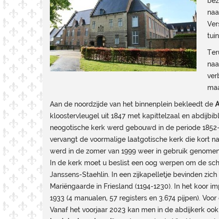
bez
naa
Ver
tuin
Ter
naa
ver
maa
Aan de noordzijde van het binnenplein bekleedt de
A
kloostervleugel uit 1847 met kapittelzaal en abdijbi
neogotische kerk werd gebouwd in de periode 1852-
vervangt de voormalige laatgotische kerk die kort 
werd in de zomer van 1999 weer in gebruik genomen 
In de kerk moet u beslist een oog werpen om de schi
Janssens-Staehlin. In een zijkapelletje bevinden zic
Mariëngaarde in Friesland (1194-1230). In het koor 
1933 (4 manualen, 57 registers en 3.674 pijpen). Voor
Vanaf het voorjaar 2023 kan men in de abdijkerk ook