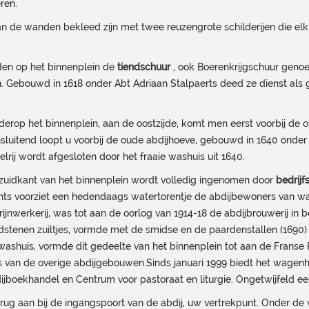
ren.
 de wanden bekleed zijn met twee reuzengrote schilderijen die elk e
den op het binnenplein de
tiendschuur
, ook Boerenkrijgschuur geno
. Gebouwd in 1618 onder Abt Adriaan Stalpaerts deed ze dienst als 
derop het binnenplein, aan de oostzijde, komt men eerst voorbij de o
sluitend loopt u voorbij de oude abdijhoeve, gebouwd in 1640 onder 
elrij wordt afgesloten door het fraaie washuis uit 1640.
zuidkant van het binnenplein wordt volledig ingenomen door
bedrij
hts voorziet een hedendaags watertorentje de abdijbewoners van wat
rijnwerkerij, was tot aan de oorlog van 1914-18 de abdijbrouwerij in
dstenen zuiltjes, vormde met de smidse en de paardenstallen (1690
washuis, vormde dit gedeelte van het binnenplein tot aan de Franse
 van de overige abdijgebouwen.Sinds januari 1999 biedt het wagen
ijboekhandel en Centrum voor pastoraat en liturgie. Ongetwijfeld e
ug aan bij de ingangspoort van de abdij, uw vertrekpunt. Onder de