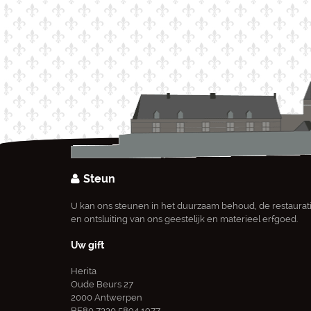
Steun
U kan ons steunen in het duurzaam behoud, de restaurat
en ontsluiting van ons geestelijk en materieel erfgoed.
Uw gift
Herita
Oude Beurs 27
2000 Antwerpen
BE80 7330 5894 1977