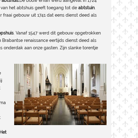
e
abtshuis.
De bouw ervan werd aangevat in 1724
t van het abtshuis geeft toegang tot de
abtstuin
.
r fraai gebouw uit 1741 dat eens dienst deed als
opshuis
. Vanaf 1547 werd dit gebouw opgetrokken
Brabantse renaissance eertijds dienst deed als
s onderdak aan onze gasten. Zijn slanke torentje
e
ij
k
rma
t
Het