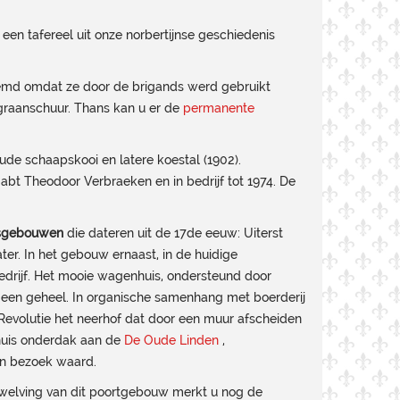
en tafereel uit onze norbertijnse geschiedenis
emd omdat ze door de brigands werd gebruikt
graanschuur. Thans kan u er de
permanente
ude schaapskooi en latere koestal (1902).
abt Theodoor Verbraeken en in bedrijf tot 1974. De
fsgebouwen
die dateren uit de 17de eeuw: Uiterst
er. In het gebouw ernaast, in de huidige
 bedrijf. Het mooie wagenhuis, ondersteund door
) een geheel. In organische samenhang met boerderij
 Revolutie het neerhof dat door een muur afscheiden
huis onderdak aan de
De Oude Linden
,
en bezoek waard.
 welving van dit poortgebouw merkt u nog de