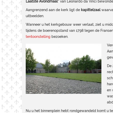
Laatste Avondmaal
” van Leonardo da Vinci bewonde
Aangrenzend aan de kerk ligt de
kapittelzaal
waarvan
uitbeelden.
Wanneer u het kerkgebouw weer verlaat, ziet u mid
tijdens de boerenopstand van 1798 tegen de Fransen
tentoonstelling
bezoeken.
Ver
Aan
gev
De 
rec
sch
har
en 
was
abd
Nu u het binnenplein hebt rondgewandeld komt u ter