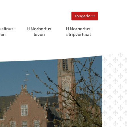
Tongerlo
ustinus:
H.Norbertus:
H.Norbertus:
ven
leven
stripverhaal