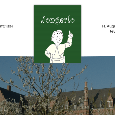
nwijzer
H. Aug
le