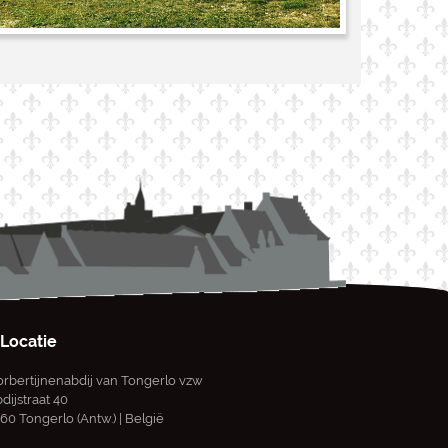
Locatie
rbertijnenabdij van Tongerlo vzw
dijstraat 40
60 Tongerlo (Antw.) | België