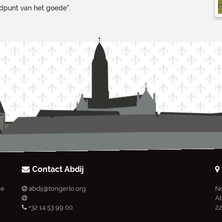
ndpunt van het goede”.
Contact Abdij
ie
abdij@tongerlo.org
No
Ab
+32 14 53 99 00
22