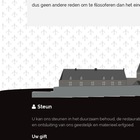
dus geen andere reden om te filosoferen dan het ei
Steun
U kan ons steunen in het duurzaam behoud, de restaurat
en ontsluiting van ons geestelijk en materieel erfgoed.
Uw gift