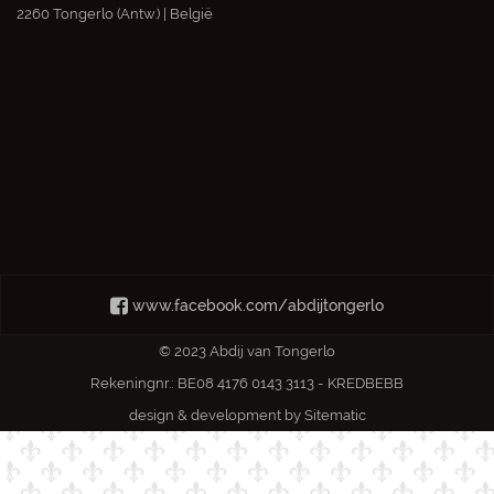
2260 Tongerlo (Antw.) | België
www.facebook.com/abdijtongerlo
© 2023 Abdij van Tongerlo
Rekeningnr.: BE08 4176 0143 3113 - KREDBEBB
design & development by
Sitematic