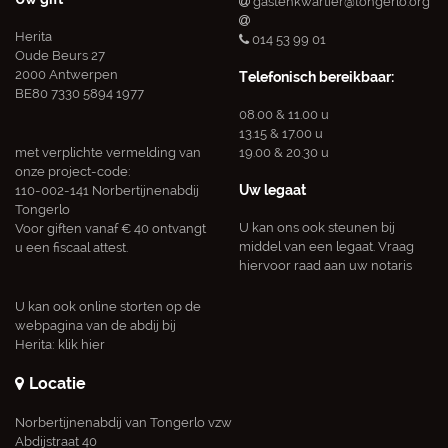
gastenkwartier@tongerlo.org
Herita
014 53 99 01
Oude Beurs 27
2000 Antwerpen
Telefonisch bereikbaar:
BE80 7330 5894 1977
08.00 & 11.00 u
13.15 & 17.00 u
met verplichte vermelding van
19.00 & 20.30 u
onze project-code:
Uw legaat
110-002-141 Norbertijnenabdij
Tongerlo
U kan ons ook steunen bij
Voor giften vanaf € 40 ontvangt
middel van een legaat. Vraag
u een fiscaal attest.
hiervoor raad aan uw notaris
U kan ook online storten op de
webpagina van de abdij bij
Herita:
klik hier
Locatie
Norbertijnenabdij van Tongerlo vzw
Abdijstraat 40