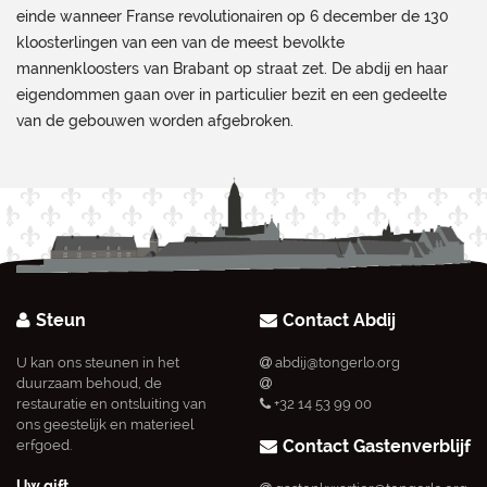
einde wanneer Franse revolutionairen op 6 december de 130
kloosterlingen van een van de meest bevolkte
mannenkloosters van Brabant op straat zet. De abdij en haar
eigendommen gaan over in particulier bezit en een gedeelte
van de gebouwen worden afgebroken.
Steun
Contact Abdij
U kan ons steunen in het
abdij@tongerlo.org
duurzaam behoud, de
restauratie en ontsluiting van
+32 14 53 99 00
ons geestelijk en materieel
Contact Gastenverblijf
erfgoed.
Uw gift