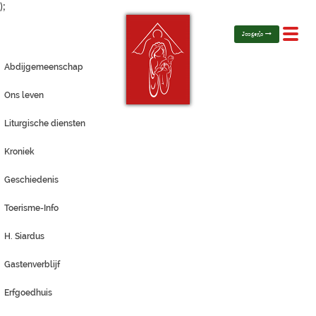
);
Toggl
Jongerlo
navig
Abdijgemeenschap
Ons leven
Liturgische diensten
Kroniek
Geschiedenis
Toerisme-Info
H. Siardus
Gastenverblijf
Erfgoedhuis