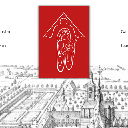
ensten
Gas
rdus
Laa