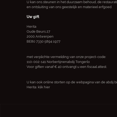
U kan ons steunen in het duurzaam behoud, de restaurat
en ontsluiting van ons geestelijk en materieel erfgoed.
Uw gift
Herita
Oude Beurs 27
2000 Antwerpen
BE80 7330 5894 1977
met verplichte vermelding van onze project-code:
110-002-141 Norbertijnenabdij Tongerlo
Voor giften vanaf € 40 ontvangt u een fiscaal attest.
U kan ook online storten op de webpagina van de abdij bi
Herita:
klik hier