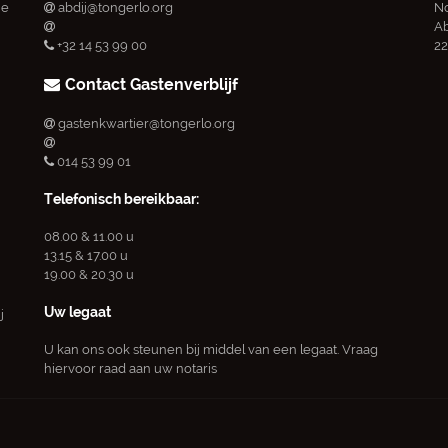
ie
abdij@tongerlo.org
No
Ab
+32 14 53 99 00
22
Contact Gastenverblijf
gastenkwartier@tongerlo.org
014 53 99 01
Telefonisch bereikbaar:
08.00 & 11.00 u
13.15 & 17.00 u
19.00 & 20.30 u
Uw legaat
j
U kan ons ook steunen bij middel van een legaat. Vraag
hiervoor raad aan uw notaris