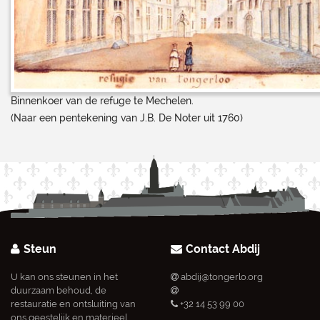
Binnenkoer van de refuge te Mechelen.
(Naar een pentekening van J.B. De Noter uit 1760)
Steun
Contact Abdij
U kan ons steunen in het
abdij@tongerlo.org
duurzaam behoud, de
restauratie en ontsluiting van
+32 14 53 99 00
ons geestelijk en materieel