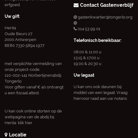
Contact Gastenverblijf
erfgoed.
Uw gift
gastenkwartier@tongerlo.org
Herita
014 53 99 01
Oude Beurs 27
2000 Antwerpen
Telefonisch bereikbaar:
BE80 7330 5894 1977
08.00 & 11.00 u
13.15 & 17.00 u
met verplichte vermelding van
19.00 & 20.30 u
onze project-code:
Uw legaat
110-002-141 Norbertijnenabdij
Tongerlo
U kan ons ook steunen bij
Voor giften vanaf € 40 ontvangt
middel van een legaat. Vraag
u een fiscaal attest.
hiervoor raad aan uw notaris
U kan ook online storten op de
webpagina van de abdij bij
Herita:
klik hier
Locatie