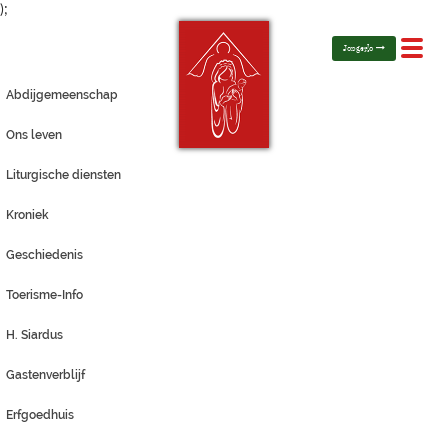
);
Toggl
Jongerlo
navig
Abdijgemeenschap
Ons leven
Liturgische diensten
Kroniek
Geschiedenis
Toerisme-Info
H. Siardus
Gastenverblijf
Erfgoedhuis