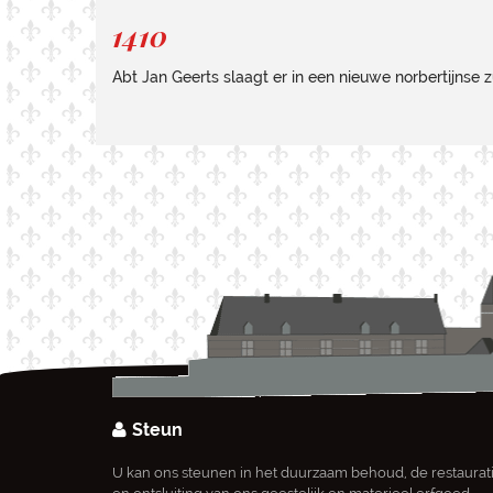
1410
Abt Jan Geerts slaagt er in een nieuwe norbertijnse 
Steun
U kan ons steunen in het duurzaam behoud, de restaurat