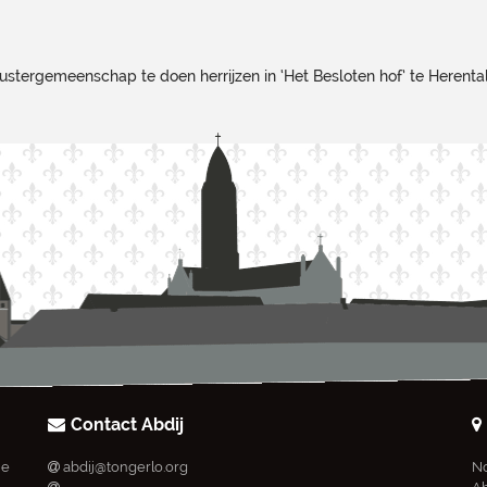
zustergemeenschap te doen herrijzen in ‘Het Besloten hof’ te Herental
Contact Abdij
ie
abdij@tongerlo.org
No