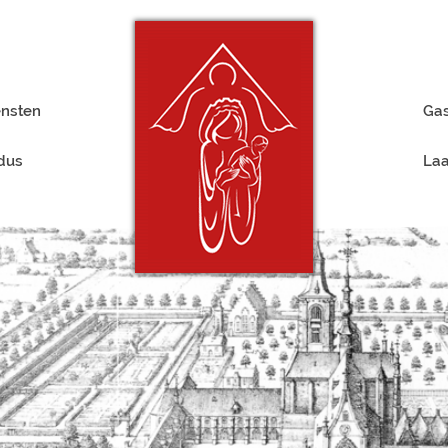
ensten
Gas
rdus
Laa