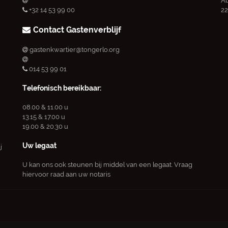
Ab
+32 14 53 99 00
22
Contact Gastenverblijf
gastenkwartier@tongerlo.org
014 53 99 01
Telefonisch bereikbaar:
08.00 & 11.00 u
13.15 & 17.00 u
19.00 & 20.30 u
Uw legaat
j
U kan ons ook steunen bij middel van een legaat. Vraag
hiervoor raad aan uw notaris