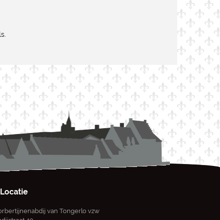
s.
Locatie
rbertijnenabdij van Tongerlo vzw