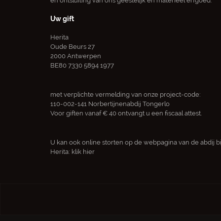
en ontsluiting van ons geestelijk en materieel erfgoed.
Uw gift
Herita
Oude Beurs 27
2000 Antwerpen
BE80 7330 5894 1977
met verplichte vermelding van onze project-code:
110-002-141 Norbertijnenabdij Tongerlo
Voor giften vanaf € 40 ontvangt u een fiscaal attest.
U kan ook online storten op de webpagina van de abdij bi
Herita:
klik hier